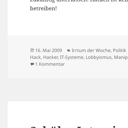
betreiben!
Veröffentlicht
Kategorien
16. Mai 2009
Irrtum der Woche
,
Politik
am
Hack
,
Hacker
,
IT-Systeme
,
Lobbyismus
,
Manip
zu Irrtum der Woche: Hacken 
1 Kommentar