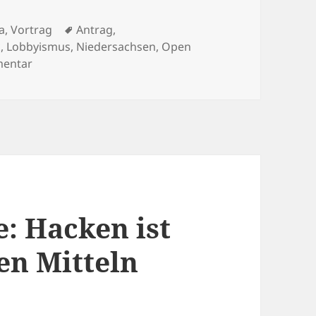
Schlagwörter
a
,
Vortrag
Antrag
,
k
,
Lobbyismus
,
Niedersachsen
,
Open
zu Offene Daten für Wolfenbüttel
entar
: Hacken ist
en Mitteln