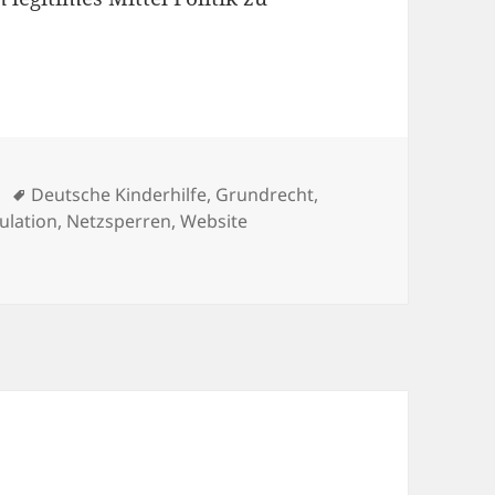
Schlagwörter
Deutsche Kinderhilfe
,
Grundrecht
,
ulation
,
Netzsperren
,
Website
ist Politik mit anderen Mitteln