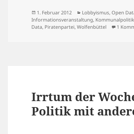
Veröffentlicht
Kategorien
1. Februar 2012
Lobbyismus
,
Open Dat
am
Informationsveranstaltung
,
Kommunalpoliti
Data
,
Piratenpartei
,
Wolfenbüttel
1 Komm
Irrtum der Woche
Politik mit ander