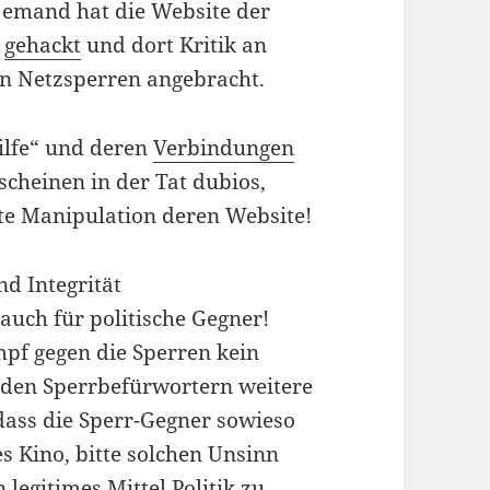
ndjemand hat die Website der
“
gehackt
und dort Kritik an
en Netzsperren angebracht.
ilfe“ und deren
Verbindungen
scheinen in der Tat dubios,
elte Manipulation deren Website!
nd Integrität
auch für politische Gegner!
pf gegen die Sperren kein
rn den Sperrbefürwortern weitere
dass die Sperr-Gegner sowieso
es Kino, bitte solchen Unsinn
 legitimes Mittel Politik zu