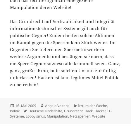
doch das rechtfertigt nicht eine gezielte
Manipulation deren Website!
Das Grundrecht auf Vertraulichkeit und Integrität
informationstechnischer Systeme gilt auch für
politische Gegner! Zudem helfen solche Aktionen
im Kampf gegen die Sperren kein Stück weiter. Im
Gegenteil: Sie liefern den Sperrbefürwortern
weitere Argumente und bestätigen sie darin, dass
die Sperr-Gegner sowieso alle kriminell seien. Ganz,
ganz, großes Kino, bitte solchen Unsinn zukünftig
unterlassen! Hacken ist kein legitimes Mittel Politik
zu betreiben!
Veröffentlicht
Autor
Kategorien
16. Mai 2009
Angelo Veltens
Irrtum der Woche
,
am
Schlagwörter
Politik
Deutsche Kinderhilfe
,
Grundrecht
,
Hack
,
Hacker
,
IT-
Systeme
,
Lobbyismus
,
Manipulation
,
Netzsperren
,
Website