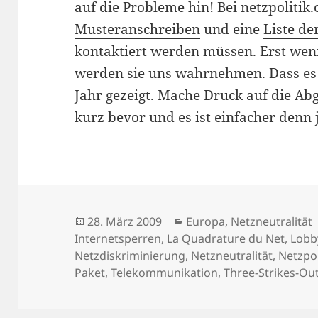
auf die Probleme hin! Bei netzpolitik.o
Musteranschreiben
und eine
Liste d
kontaktiert werden müssen. Erst wenn
werden sie uns wahrnehmen. Dass es fu
Jahr gezeigt. Mache Druck auf die A
kurz bevor und es ist einfacher denn 
Veröffentlicht
Kategorien
28. März 2009
Europa
,
Netzneutralität
am
Internetsperren
,
La Quadrature du Net
,
Lobb
Netzdiskriminierung
,
Netzneutralität
,
Netzpol
Paket
,
Telekommunikation
,
Three-Strikes-Ou