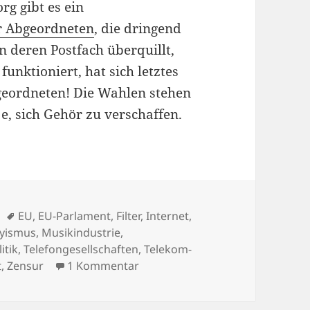
rg gibt es ein
er Abgeordneten
, die dringend
 deren Postfach überquillt,
nktioniert, hat sich letztes
bgeordneten! Die Wahlen stehen
je, sich Gehör zu verschaffen.
Schlagwörter
EU
,
EU-Parlament
,
Filter
,
Internet
,
yismus
,
Musikindustrie
,
itik
,
Telefongesellschaften
,
Telekom-
zu Es geht um die Zukunft des In
t
,
Zensur
1 Kommentar