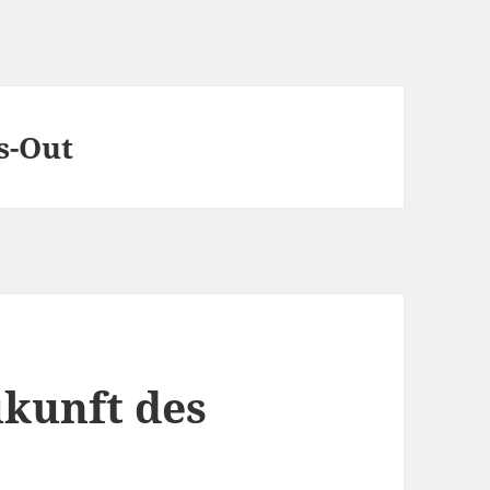
s-Out
ukunft des