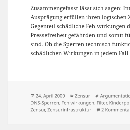
Zusammengefasst lässt sich sagen: Int
Ausprägung erfüllen ihren logischen
Gegenteil schädliche Fehlwirkungen 
Pressefreiheit gefährden und somit f
sind. Ob die Sperren technisch funktio
schädlichen Wirkungen in jedem Fall 
Veröffentlicht
Kategorien
Schlagwörter
24. April 2009
Zensur
Argumentati
am
DNS-Sperren
,
Fehlwirkungen
,
Filter
,
Kinderpo
Zensur
,
Zensurinfrastruktur
2 Kommenta