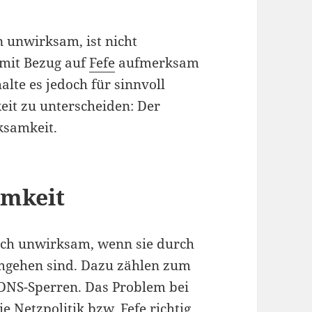
 unwirksam, ist nicht
mit Bezug auf
Fefe
aufmerksam
lte es jedoch für sinnvoll
it zu unterscheiden: Der
ksamkeit.
amkeit
isch unwirksam, wenn sie durch
mgehen sind. Dazu zählen zum
n DNS-Sperren. Das Problem bei
e Netzpolitik bzw. Fefe richtig