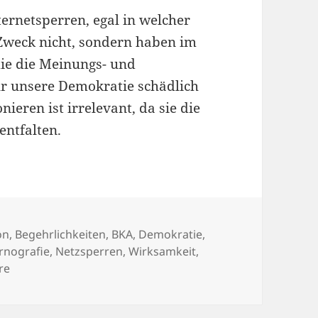
ernetsperren, egal in welcher
 Zweck nicht, sondern haben im
die die Meinungs- und
ür unsere Demokratie schädlich
nieren ist irrelevant, da sie die
entfalten.
on
,
Begehrlichkeiten
,
BKA
,
Demokratie
,
rnografie
,
Netzsperren
,
Wirksamkeit
,
zu Über die (Un)wirksamkeit von Netzsperren
re