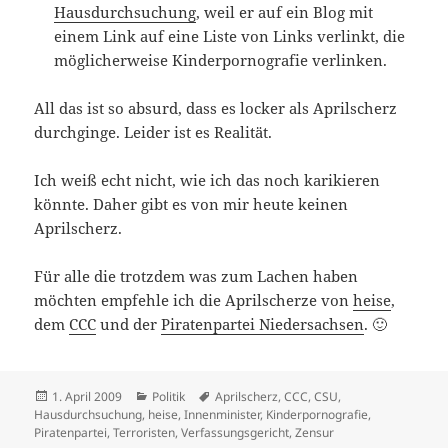
Hausdurchsuchung
, weil er auf ein Blog mit
einem Link auf eine Liste von Links verlinkt, die
möglicherweise Kinderpornografie verlinken.
All das ist so absurd, dass es locker als Aprilscherz
durchginge. Leider ist es Realität.
Ich weiß echt nicht, wie ich das noch karikieren
könnte. Daher gibt es von mir heute keinen
Aprilscherz.
Für alle die trotzdem was zum Lachen haben
möchten empfehle ich die Aprilscherze von
heise
,
dem
CCC
und der
Piratenpartei Niedersachsen
. 🙂
Veröffentlicht
Kategorien
Schlagwörter
1. April 2009
Politik
Aprilscherz
,
CCC
,
CSU
,
am
Hausdurchsuchung
,
heise
,
Innenminister
,
Kinderpornografie
,
Piratenpartei
,
Terroristen
,
Verfassungsgericht
,
Zensur