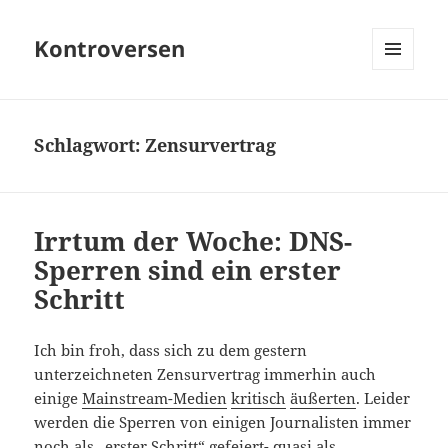
Kontroversen
MENÜ
UND
WIDGETS
Schlagwort:
Zensurvertrag
Irrtum der Woche: DNS-
Sperren sind ein erster
Schritt
Ich bin froh, dass sich zu dem gestern
unterzeichneten Zensurvertrag immerhin auch
einige
Mainstream-Medien
kritisch
äußerten
. Leider
werden die Sperren von einigen Journalisten immer
noch als „erster Schritt“ gefeiert- quasi als