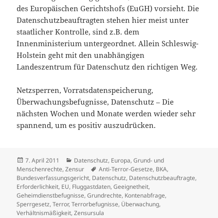
des Europäischen Gerichtshofs (EuGH) vorsieht. Die
Datenschutzbeauftragten stehen hier meist unter
staatlicher Kontrolle, sind z.B. dem
Innenministerium untergeordnet. Allein Schleswig-
Holstein geht mit den unabhängigen
Landeszentrum für Datenschutz den richtigen Weg.
Netzsperren, Vorratsdatenspeicherung,
Überwachungsbefugnisse, Datenschutz – Die
nächsten Wochen und Monate werden wieder sehr
spannend, um es positiv auszudrücken.
Veröffentlicht
Kategorien
7. April 2011
Datenschutz
,
Europa
,
Grund- und
am
Schlagwörter
Menschenrechte
,
Zensur
Anti-Terror-Gesetze
,
BKA
,
Bundesverfassungsgericht
,
Datenschutz
,
Datenschutzbeauftragte
,
Erforderlichkeit
,
EU
,
Fluggastdaten
,
Geeignetheit
,
Geheimdienstbefugnisse
,
Grundrechte
,
Kontenabfrage
,
Sperrgesetz
,
Terror
,
Terrorbefugnisse
,
Überwachung
,
Verhältnismäßigkeit
,
Zensursula