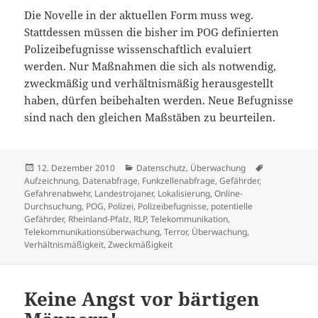
Die Novelle in der aktuellen Form muss weg.
Stattdessen müssen die bisher im POG definierten
Polizeibefugnisse wissenschaftlich evaluiert
werden. Nur Maßnahmen die sich als notwendig,
zweckmäßig und verhältnismäßig herausgestellt
haben, dürfen beibehalten werden. Neue Befugnisse
sind nach den gleichen Maßstäben zu beurteilen.
Veröffentlicht
Kategorien
Schlagwörte
12. Dezember 2010
Datenschutz
,
Überwachung
am
Aufzeichnung
,
Datenabfrage
,
Funkzellenabfrage
,
Gefährder
,
Gefahrenabwehr
,
Landestrojaner
,
Lokalisierung
,
Online-
Durchsuchung
,
POG
,
Polizei
,
Polizeibefugnisse
,
potentielle
Gefährder
,
Rheinland-Pfalz
,
RLP
,
Telekommunikation
,
Telekommunikationsüberwachung
,
Terror
,
Überwachung
,
Verhältnismäßigkeit
,
Zweckmäßigkeit
Keine Angst vor bärtigen