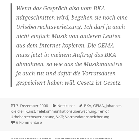
Wenn das Gespräch also vom BKA
mitgeschnitten wird, begehen sie noch eine
Urheberrechtsverletzung. Ich darf ja auch
nicht einfach Musik von anderen Leuten
aus dem Internet kopieren. Die GEMA
muss jetzt in meinem Auftrag das BKA
abmahnen, so wie das die Musikindustrie
ja auch tut und dafür die Vorratsdaten
gespeichert haben will. Gesetz ist Gesetz.
Veröffentlicht
Kategorien
Schlagwörter
7. Dezember 2008
Netzkunst
BKA
,
GEMA
,
Johannes
am
Kreidler
,
Kunst
,
Telekommunikationsüberwachung
,
Terror
,
Urheberrechtsverletzung
,
VoIP
,
Vorratsdatenspeicherung
zu Terrorist-generated content
6 Kommentare