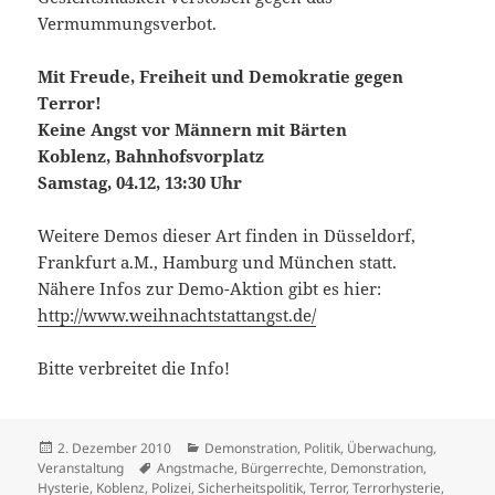
Vermummungsverbot.
Mit Freude, Freiheit und Demokratie gegen
Terror!
Keine Angst vor Männern mit Bärten
Koblenz, Bahnhofsvorplatz
Samstag, 04.12, 13:30 Uhr
Weitere Demos dieser Art finden in Düsseldorf,
Frankfurt a.M., Hamburg und München statt.
Nähere Infos zur Demo-Aktion gibt es hier:
http://www.weihnachtstattangst.de/
Bitte verbreitet die Info!
Veröffentlicht
Kategorien
2. Dezember 2010
Demonstration
,
Politik
,
Überwachung
,
am
Schlagwörter
Veranstaltung
Angstmache
,
Bürgerrechte
,
Demonstration
,
Hysterie
,
Koblenz
,
Polizei
,
Sicherheitspolitik
,
Terror
,
Terrorhysterie
,