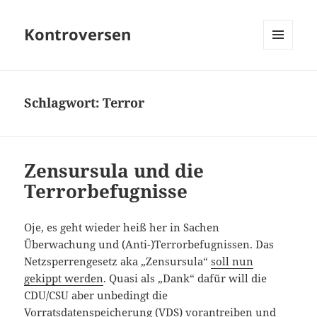
Kontroversen
MENÜ
UND
WIDGETS
Schlagwort:
Terror
Zensursula und die
Terrorbefugnisse
Oje, es geht wieder heiß her in Sachen
Überwachung und (Anti-)Terrorbefugnissen. Das
Netzsperrengesetz aka „Zensursula“
soll nun
gekippt werden
. Quasi als „Dank“ dafür will die
CDU/CSU aber unbedingt die
Vorratsdatenspeicherung (VDS) vorantreiben
und