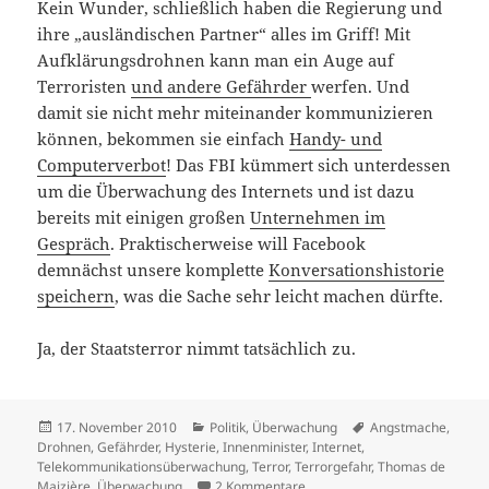
Kein Wunder, schließlich haben die Regierung und
ihre „ausländischen Partner“ alles im Griff! Mit
Aufklärungsdrohnen kann man ein Auge auf
Terroristen
und andere Gefährder
werfen. Und
damit sie nicht mehr miteinander kommunizieren
können, bekommen sie einfach
Handy- und
Computerverbot
! Das FBI kümmert sich unterdessen
um die Überwachung des Internets und ist dazu
bereits mit einigen großen
Unternehmen im
Gespräch
. Praktischerweise will Facebook
demnächst unsere komplette
Konversationshistorie
speichern
, was die Sache sehr leicht machen dürfte.
Ja, der Staatsterror nimmt tatsächlich zu.
Veröffentlicht
Kategorien
Schlagwörter
17. November 2010
Politik
,
Überwachung
Angstmache
,
am
Drohnen
,
Gefährder
,
Hysterie
,
Innenminister
,
Internet
,
Telekommunikationsüberwachung
,
Terror
,
Terrorgefahr
,
Thomas de
zu TERROR TERROR TERROR!!!!
Maizière
,
Überwachung
2 Kommentare