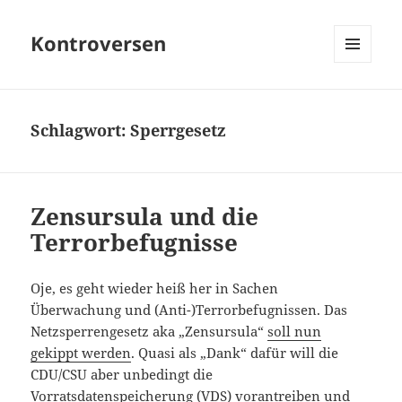
Kontroversen
MENÜ
UND
WIDGETS
Schlagwort:
Sperrgesetz
Zensursula und die
Terrorbefugnisse
Oje, es geht wieder heiß her in Sachen
Überwachung und (Anti-)Terrorbefugnissen. Das
Netzsperrengesetz aka „Zensursula“
soll nun
gekippt werden
. Quasi als „Dank“ dafür will die
CDU/CSU aber unbedingt die
Vorratsdatenspeicherung (VDS) vorantreiben
und