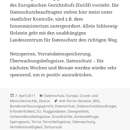
des Europäischen Gerichtshofs (EuGH) vorsieht. Die
Datenschutzbeauftragten stehen hier meist unter
staatlicher Kontrolle, sind z.B. dem
Innenministerium untergeordnet. Allein Schleswig-
Holstein geht mit den unabhängigen
Landeszentrum für Datenschutz den richtigen Weg.
Netzsperren, Vorratsdatenspeicherung,
Überwachungsbefugnisse, Datenschutz – Die
nächsten Wochen und Monate werden wieder sehr
spannend, um es positiv auszudrücken.
Veröffentlicht
Kategorien
7. April 2011
Datenschutz
,
Europa
,
Grund- und
am
Schlagwörter
Menschenrechte
,
Zensur
Anti-Terror-Gesetze
,
BKA
,
Bundesverfassungsgericht
,
Datenschutz
,
Datenschutzbeauftragte
,
Erforderlichkeit
,
EU
,
Fluggastdaten
,
Geeignetheit
,
Geheimdienstbefugnisse
,
Grundrechte
,
Kontenabfrage
,
Sperrgesetz
,
Terror
,
Terrorbefugnisse
,
Überwachung
,
Verhältnismäßigkeit
,
Zensursula