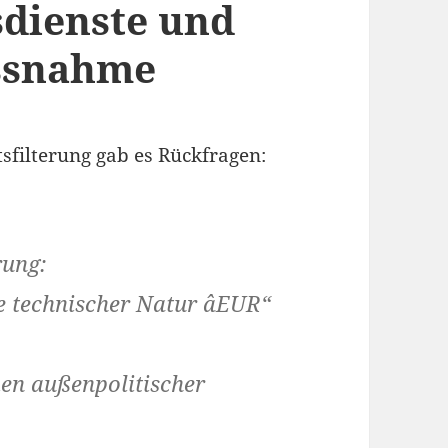
dienste und
ussnahme
filterung gab es Rückfragen:
rung:
ie technischer Natur âEUR“
en außenpolitischer