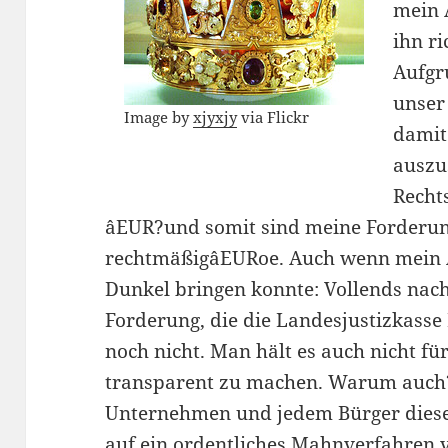
mein 
ihn r
Aufgr
unser
Image by
xjyxjy
via Flickr
damit 
auszu
Recht
âEUR?und somit sind meine Forderun
rechtmäßigâEURoe. Auch wenn mein A
Dunkel bringen konnte: Vollends nach
Forderung, die die Landesjustizkass
noch nicht. Man hält es auch nicht fü
transparent zu machen. Warum auch
Unternehmen und jedem Bürger dieses 
auf ein ordentliches Mahnverfahren ve