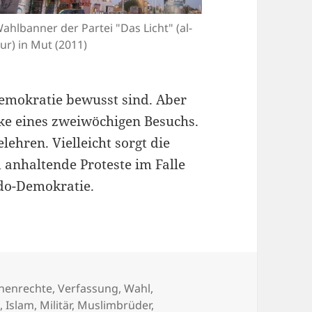
ahlbanner der Partei "Das Licht" (al-
ur) in Mut (2011)
emokratie bewusst sind. Aber
ke eines zweiwöchigen Besuchs.
lehren. Vielleicht sorgt die
anhaltende Proteste im Falle
do-Demokratie.
henrechte
,
Verfassung
,
Wahl
,
e
,
Islam
,
Militär
,
Muslimbrüder
,