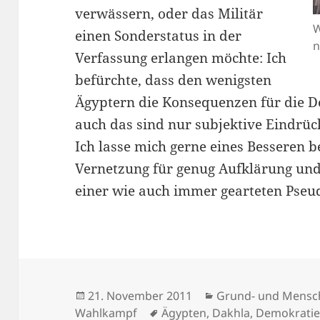
verwässern, oder das Militär
W
einen Sonderstatus in der
n
Verfassung erlangen möchte: Ich
befürchte, dass den wenigsten
Ägyptern die Konsequenzen für die D
auch das sind nur subjektive Eindrüc
Ich lasse mich gerne eines Besseren be
Vernetzung für genug Aufklärung und 
einer wie auch immer gearteten Pseu
Veröffentlicht
Kategorien
21. November 2011
Grund- und Mensc
am
Schlagwörter
Wahlkampf
Ägypten
,
Dakhla
,
Demokrati