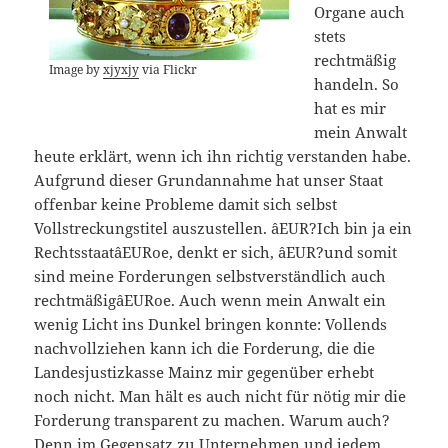
Organe auch
stets
rechtmäßig
Image by
xjyxjy
via Flickr
handeln. So
hat es mir
mein Anwalt
heute erklärt, wenn ich ihn richtig verstanden habe.
Aufgrund dieser Grundannahme hat unser Staat
offenbar keine Probleme damit sich selbst
Vollstreckungstitel auszustellen. âEUR?Ich bin ja ein
RechtsstaatâEURoe, denkt er sich, âEUR?und somit
sind meine Forderungen selbstverständlich auch
rechtmäßigâEURoe. Auch wenn mein Anwalt ein
wenig Licht ins Dunkel bringen konnte: Vollends
nachvollziehen kann ich die Forderung, die die
Landesjustizkasse Mainz mir gegenüber erhebt
noch nicht. Man hält es auch nicht für nötig mir die
Forderung transparent zu machen. Warum auch?
Denn im Gegensatz zu Unternehmen und jedem