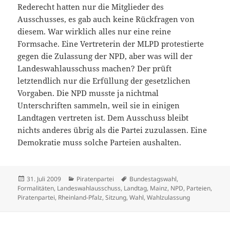
Rederecht hatten nur die Mitglieder des
Ausschusses, es gab auch keine Rückfragen von
diesem. War wirklich alles nur eine reine
Formsache. Eine Vertreterin der MLPD protestierte
gegen die Zulassung der NPD, aber was will der
Landeswahlausschuss machen? Der prüft
letztendlich nur die Erfüllung der gesetzlichen
Vorgaben. Die NPD musste ja nichtmal
Unterschriften sammeln, weil sie in einigen
Landtagen vertreten ist. Dem Ausschuss bleibt
nichts anderes übrig als die Partei zuzulassen. Eine
Demokratie muss solche Parteien aushalten.
Veröffentlicht
Kategorien
Schlagwörter
31. Juli 2009
Piratenpartei
Bundestagswahl
,
am
Formalitäten
,
Landeswahlausschuss
,
Landtag
,
Mainz
,
NPD
,
Parteien
,
Piratenpartei
,
Rheinland-Pfalz
,
Sitzung
,
Wahl
,
Wahlzulassung