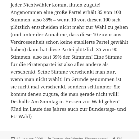
Jeder Nichtwähler kommt ihnen zugute!
Angenommen eine große Partei erhält 35 von 100
Stimmen, also 35% – wenn 10 von diesen 100 sich
plötzlich entscheiden nicht mehr zur Wahl zu gehen
(und unter der Annahme, dass diese 10 zuvor aus
Verdrossenheit schon keine etablierte Partei gewählt
haben) dann hat diese Partei plötzlich 35 von 90
Stimmen, also fast 39% der Stimmen! Eine Stimme
für die Piratenpartei ist also alles andere als
verschenkt. Seine Stimme verschenkt man nur,
wenn man nicht wählt! Im Grunde genommen ist
sie nicht mal verschenkt, sondern schlimmer: Sie
kommt denen zugute, die man gerade nicht will!
Deshalb: Am Sonntag in Hessen zur Wahl gehen!
(Und im Laufe des Jahres auch zur Bundestags- und
EU-Wahl)
Veröffentlicht
Kategorien
Schlagwörte
12. Januar 2009
Irrtum der Woche
,
Piratenpartei
5%-