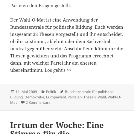
Parteien den Fragen gestellt.
Der Wahl-O-Mat ist eine Anwendung der
Bundeszentrale für politische Bildung. Euch werden
insgesamt 38 Thesen vorgestellt und ihr entscheidet,
ob ihr zustimmt, ablehnt oder dem Sachverhalt
neutral gegenüber steht. Abschließend könnt ihr die
Thesen gewichten und das Programm errechnet
dann, mit welcher Partei ihr am ehesten
übereinstimmt.
Los geht’s >>
Veröffentlicht
Kategorien
Schlagwörter
11. Mai 2009
Politik
Bundeszentrale für politische
am
Bildung
,
Demokratie
,
Europawahl
,
Parteien
,
Thesen
,
Wahl
,
Wahl-O-
zu Wahl-O-Mat
Mat
2 Kommentare
Irrtum der Woche: Eine
Stimme für die