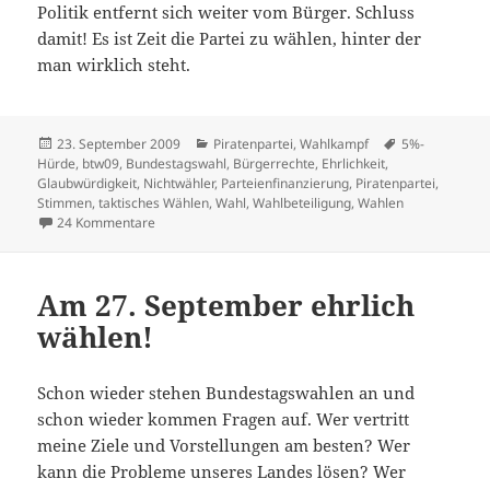
Politik entfernt sich weiter vom Bürger. Schluss
damit! Es ist Zeit die Partei zu wählen, hinter der
man wirklich steht.
Veröffentlicht
Kategorien
Schlagwörter
23. September 2009
Piratenpartei
,
Wahlkampf
5%-
am
Hürde
,
btw09
,
Bundestagswahl
,
Bürgerrechte
,
Ehrlichkeit
,
Glaubwürdigkeit
,
Nichtwähler
,
Parteienfinanzierung
,
Piratenpartei
,
Stimmen
,
taktisches Wählen
,
Wahl
,
Wahlbeteiligung
,
Wahlen
zu Deine Stimme zählt!
24 Kommentare
Am 27. September ehrlich
wählen!
Schon wieder stehen Bundestagswahlen an und
schon wieder kommen Fragen auf. Wer vertritt
meine Ziele und Vorstellungen am besten? Wer
kann die Probleme unseres Landes lösen? Wer