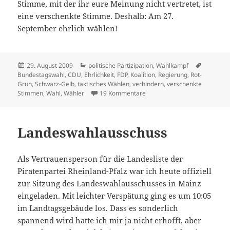
Stimme, mit der ihr eure Meinung nicht vertretet, ist
eine verschenkte Stimme. Deshalb: Am 27.
September ehrlich wählen!
Veröffentlicht
Kategorien
Schlagwö
29. August 2009
politische Partizipation
,
Wahlkampf
am
Bundestagswahl
,
CDU
,
Ehrlichkeit
,
FDP
,
Koalition
,
Regierung
,
Rot-
Grün
,
Schwarz-Gelb
,
taktisches Wählen
,
verhindern
,
verschenkte
zu Am 27. September ehrlich
Stimmen
,
Wahl
,
Wähler
19 Kommentare
Landeswahlausschuss
Als Vertrauensperson für die Landesliste der
Piratenpartei Rheinland-Pfalz war ich heute offiziell
zur Sitzung des Landeswahlausschusses in Mainz
eingeladen. Mit leichter Verspätung ging es um 10:05
im Landtagsgebäude los. Dass es sonderlich
spannend wird hatte ich mir ja nicht erhofft, aber