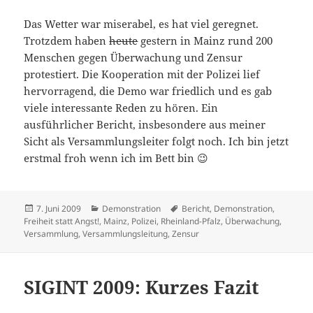
Das Wetter war miserabel, es hat viel geregnet.
Trotzdem haben
heute
gestern in Mainz rund 200
Menschen gegen Überwachung und Zensur
protestiert. Die Kooperation mit der Polizei lief
hervorragend, die Demo war friedlich und es gab
viele interessante Reden zu hören. Ein
ausführlicher Bericht, insbesondere aus meiner
Sicht als Versammlungsleiter folgt noch. Ich bin jetzt
erstmal froh wenn ich im Bett bin 😉
Veröffentlicht
Kategorien
Schlagwörter
7. Juni 2009
Demonstration
Bericht
,
Demonstration
,
am
Freiheit statt Angst!
,
Mainz
,
Polizei
,
Rheinland-Pfalz
,
Überwachung
,
Versammlung
,
Versammlungsleitung
,
Zensur
SIGINT 2009: Kurzes Fazit