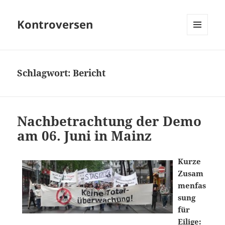
Kontroversen
MENÜ
UND
WIDGETS
Schlagwort:
Bericht
Nachbetrachtung der Demo
am 06. Juni in Mainz
Kurze
Zusam
menfas
sung
für
Eilige: