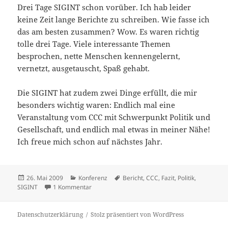
Drei Tage SIGINT schon vorüber. Ich hab leider
keine Zeit lange Berichte zu schreiben. Wie fasse ich
das am besten zusammen? Wow. Es waren richtig
tolle drei Tage. Viele interessante Themen
besprochen, nette Menschen kennengelernt,
vernetzt, ausgetauscht, Spaß gehabt.
Die SIGINT hat zudem zwei Dinge erfüllt, die mir
besonders wichtig waren: Endlich mal eine
Veranstaltung vom CCC mit Schwerpunkt Politik und
Gesellschaft, und endlich mal etwas in meiner Nähe!
Ich freue mich schon auf nächstes Jahr.
Veröffentlicht
Kategorien
Schlagwörter
26. Mai 2009
Konferenz
Bericht
,
CCC
,
Fazit
,
Politik
,
am
zu SIGINT 2009: Kurzes Fazit
SIGINT
1 Kommentar
Datenschutzerklärung
Stolz präsentiert von WordPress