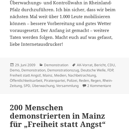
Überwachungs- und Kontrollwahn in Rheinland-
Pfalz durchzuführen. Ich bin sicher, dass wir beim
nächsten Mal weit über 1.000 Leute mobilisieren
können – bessere Vorbereitung und gutes Wetter
vorausgesetzt. Der Anfang ist gemacht – weitere
Taten werden folgen. Macht euch auf was gefasst,
liebe Internetausdrucker!
Veröffentlicht
Kategorien
Schlagwörter
29. Juni 2009
Demonstration
AK-Vorrat
,
Bericht
,
CDU
,
am
Demo
,
Demonstration
,
Demonstrationszug
,
Deutsche Welle
,
FDP
,
Freiheit statt Angst!
,
Mainz
,
Medien
,
Nachbetrachtung
,
Öffentlichkeitsarbeit
,
Piratenpartei
,
Polizei
,
Reden
,
Regen
,
Rhein-
zu Nachbet
Zeitung
,
SPD
,
Überwachung
,
Versammlung
2 Kommentare
200 Menschen
demonstrierten in Mainz
für „Freiheit statt Angst“