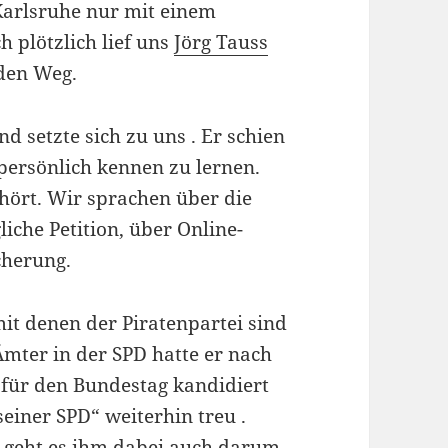
 Karlsruhe nur mit einem
h plötzlich lief uns
Jörg Tauss
 den Weg.
nd setzte sich zu uns . Er schien
 persönlich kennen zu lernen.
ehört. Wir sprachen über die
iche Petition, über Online-
cherung.
it denen der Piratenpartei sind
Ämter in der SPD hatte er nach
für den Bundestag kandidiert
seiner SPD“ weiterhin treu .
 geht es ihm dabei auch darum,