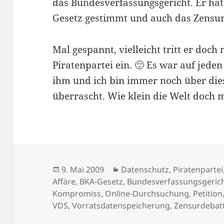
das Bundesverfassungsgericht. Er hat
Gesetz gestimmt und auch das Zensur
Mal gespannt, vielleicht tritt er doch
Piratenpartei ein. 🙂 Es war auf jeden
ihm und ich bin immer noch über dies
überrascht. Wie klein die Welt doch 
Veröffentlicht
Kategorien
9. Mai 2009
Datenschutz
,
Piratenpartei
am
Affäre
,
BKA-Gesetz
,
Bundesverfassungsgeric
Kompromiss
,
Online-Durchsuchung
,
Petition
VDS
,
Vorratsdatenspeicherung
,
Zensurdebat