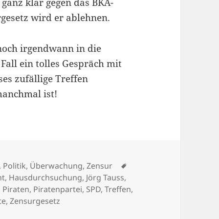
 ganz klar gegen das BKA-
gesetz wird er ablehnen.
 noch irgendwann in die
 Fall ein tolles Gespräch mit
es zufällige Treffen
manchmal ist!
Schlagwörter
,
Politik
,
Überwachung
,
Zensur
ht
,
Hausdurchsuchung
,
Jörg Tauss
,
,
Piraten
,
Piratenpartei
,
SPD
,
Treffen
,
te
,
Zensurgesetz