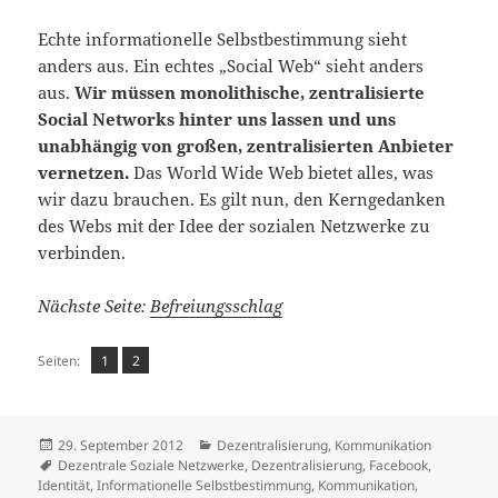
Echte informationelle Selbstbestimmung sieht
anders aus. Ein echtes „Social Web“ sieht anders
aus.
Wir müssen monolithische, zentralisierte
Social Networks hinter uns lassen und uns
unabhängig von großen, zentralisierten Anbieter
vernetzen.
Das World Wide Web bietet alles, was
wir dazu brauchen. Es gilt nun, den Kerngedanken
des Webs mit der Idee der sozialen Netzwerke zu
verbinden.
Nächste Seite:
Befreiungsschlag
Seite
Seite
,
Seiten:
1
2
Veröffentlicht
Kategorien
29. September 2012
Dezentralisierung
,
Kommunikation
am
Schlagwörter
Dezentrale Soziale Netzwerke
,
Dezentralisierung
,
Facebook
,
Identität
,
Informationelle Selbstbestimmung
,
Kommunikation
,