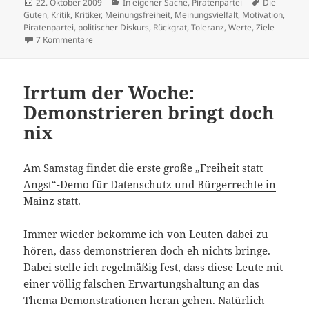
Veröffentlicht
Kategorien
Schlagwört
22. Oktober 2009
In eigener Sache
,
Piratenpartei
Die
am
Guten
,
Kritik
,
Kritiker
,
Meinungsfreiheit
,
Meinungsvielfalt
,
Motivation
,
Piratenpartei
,
politischer Diskurs
,
Rückgrat
,
Toleranz
,
Werte
,
Ziele
zu Wir sind die Guten, oder?
7 Kommentare
Irrtum der Woche:
Demonstrieren bringt doch
nix
Am Samstag findet die erste große
„Freiheit statt
Angst“-Demo für Datenschutz und Bürgerrechte in
Mainz
statt.
Immer wieder bekomme ich von Leuten dabei zu
hören, dass demonstrieren doch eh nichts bringe.
Dabei stelle ich regelmäßig fest, dass diese Leute mit
einer völlig falschen Erwartungshaltung an das
Thema Demonstrationen heran gehen. Natürlich