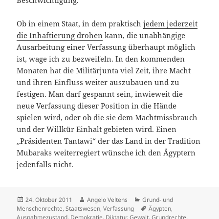
Beschwichtigung.
Ob in einem Staat, in dem praktisch
jedem jederzeit
die Inhaftierung drohen
kann, die unabhängige
Ausarbeitung einer Verfassung überhaupt möglich
ist, wage ich zu bezweifeln. In den kommenden
Monaten hat die Militärjunta viel Zeit, ihre Macht
und ihren Einfluss weiter auszubauen und zu
festigen. Man darf gespannt sein, inwieweit die
neue Verfassung dieser Position in die Hände
spielen wird, oder ob die sie dem Machtmissbrauch
und der Willkür Einhalt gebieten wird. Einen
„Präsidenten Tantawi“ der das Land in der Tradition
Mubaraks weiterregiert wünsche ich den Ägyptern
jedenfalls nicht.
Veröffentlicht
Autor
Kategorien
24. Oktober 2011
Angelo Veltens
Grund- und
am
Schlagwörter
Menschenrechte
,
Staatswesen
,
Verfassung
Ägypten
,
Ausnahmezustand
,
Demokratie
,
Diktatur
,
Gewalt
,
Grundrechte
,