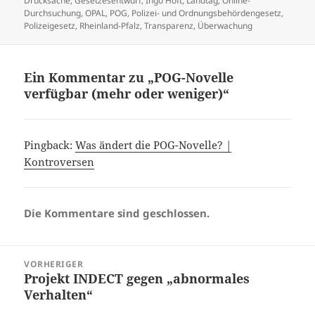
Drucksache
,
Gesetzesentwurf
,
Ingo Höft
,
Landtag
,
Online-
Durchsuchung
,
OPAL
,
POG
,
Polizei- und Ordnungsbehördengesetz
,
Polizeigesetz
,
Rheinland-Pfalz
,
Transparenz
,
Überwachung
Ein Kommentar zu „POG-Novelle
verfügbar (mehr oder weniger)“
Pingback:
Was ändert die POG-Novelle? |
Kontroversen
Die Kommentare sind geschlossen.
Beitragsnavigation
VORHERIGER
Projekt INDECT gegen „abnormales
Vorheriger
Verhalten“
Beitrag: