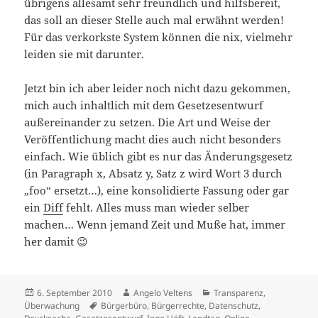
übrigens allesamt sehr freundlich und hilfsbereit,
das soll an dieser Stelle auch mal erwähnt werden!
Für das verkorkste System können die nix, vielmehr
leiden sie mit darunter.
Jetzt bin ich aber leider noch nicht dazu gekommen,
mich auch inhaltlich mit dem Gesetzesentwurf
außereinander zu setzen. Die Art und Weise der
Veröffentlichung macht dies auch nicht besonders
einfach. Wie üblich gibt es nur das Änderungsgesetz
(in Paragraph x, Absatz y, Satz z wird Wort 3 durch
„foo“ ersetzt…), eine konsolidierte Fassung oder gar
ein
Diff
fehlt. Alles muss man wieder selber
machen… Wenn jemand Zeit und Muße hat, immer
her damit 😉
Veröffentlicht
Autor
Kategorien
6. September 2010
Angelo Veltens
Transparenz
,
am
Schlagwörter
Überwachung
Bürgerbüro
,
Bürgerrechte
,
Datenschutz
,