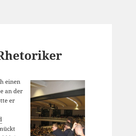
 Rhetoriker
ch einen
e an der
tte er
d
hmückt