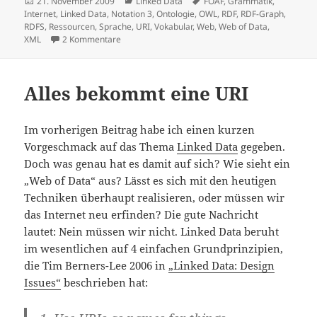
Veröffentlicht
Kategorien
Schlagwörter
21. November 2009
Linked Data
FOAF
,
Grammatik
,
am
Internet
,
Linked Data
,
Notation 3
,
Ontologie
,
OWL
,
RDF
,
RDF-Graph
,
RDFS
,
Ressourcen
,
Sprache
,
URI
,
Vokabular
,
Web
,
Web of Data
,
zu RDF – Die Sprache des Web of Data
XML
2 Kommentare
Alles bekommt eine URI
Im vorherigen Beitrag habe ich einen kurzen
Vorgeschmack auf das Thema
Linked Data
gegeben.
Doch was genau hat es damit auf sich? Wie sieht ein
„Web of Data“ aus? Lässt es sich mit den heutigen
Techniken überhaupt realisieren, oder müssen wir
das Internet neu erfinden? Die gute Nachricht
lautet: Nein müssen wir nicht. Linked Data beruht
im wesentlichen auf 4 einfachen Grundprinzipien,
die Tim Berners-Lee 2006 in
„Linked Data: Design
Issues“
beschrieben hat: