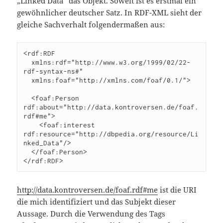
„Linked Data“ das Objekt. Soweit ist es erstmal ein
gewöhnlicher deutscher Satz. In RDF-XML sieht der
gleiche Sachverhalt folgendermaßen aus:
<rdf:RDF

  xmlns:rdf="http://www.w3.org/1999/02/22-
rdf-syntax-ns#"

  xmlns:foaf="http://xmlns.com/foaf/0.1/">

  <foaf:Person 
rdf:about="http://data.kontroversen.de/foaf.
rdf#me">

    <foaf:interest 
rdf:resource="http://dbpedia.org/resource/Li
nked_Data"/>

  </foaf:Person>

</rdf:RDF>
http://data.kontroversen.de/foaf.rdf#me
ist die URI
die mich identifiziert und das Subjekt dieser
Aussage. Durch die Verwendung des Tags