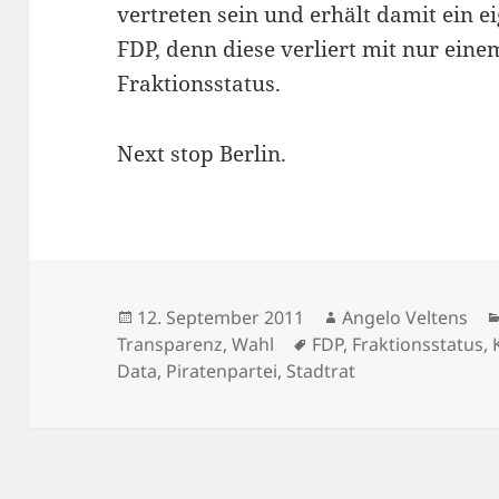
vertreten sein und erhält damit ein 
FDP, denn diese verliert mit nur ein
Fraktionsstatus.
Next stop Berlin.
Veröffentlicht
Autor
12. September 2011
Angelo Veltens
am
Schlagwörter
Transparenz
,
Wahl
FDP
,
Fraktionsstatus
,
Data
,
Piratenpartei
,
Stadtrat