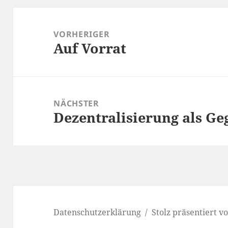
Beitragsnavigation
VORHERIGER
Auf Vorrat
Vorheriger
Beitrag:
NÄCHSTER
Dezentralisierung als 
Nächster
Beitrag:
Datenschutzerklärung
Stolz präsentiert 