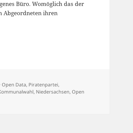
eigenes Büro. Womöglich das der
em Abgeordneten ihren
Kategorien
Open Data
,
Piratenpartei
,
Kommunalwahl
,
Niedersachsen
,
Open