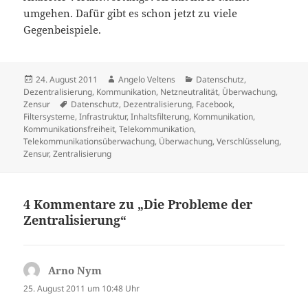
umgehen. Dafür gibt es schon jetzt zu viele
Gegenbeispiele.
Veröffentlicht
Autor
Kategorien
24. August 2011
Angelo Veltens
Datenschutz
,
am
Dezentralisierung
,
Kommunikation
,
Netzneutralität
,
Überwachung
,
Schlagwörter
Zensur
Datenschutz
,
Dezentralisierung
,
Facebook
,
Filtersysteme
,
Infrastruktur
,
Inhaltsfilterung
,
Kommunikation
,
Kommunikationsfreiheit
,
Telekommunikation
,
Telekommunikationsüberwachung
,
Überwachung
,
Verschlüsselung
,
Zensur
,
Zentralisierung
4 Kommentare zu „Die Probleme der
Zentralisierung“
Arno Nym
sagt:
25. August 2011 um 10:48 Uhr