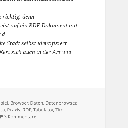
richtig, denn
eist
auf ein RDF-Dokument mit
nd
ie Stadt selbst identifiziert.
ßert sich auch in der Art wie
lagwörter
piel
,
Browser
,
Daten
,
Datenbrowser
,
ata
,
Praxis
,
RDF
,
Tabulator
,
Tim
zu Data-Browsing – Ein kurzer Ausflug ins
3 Kommentare