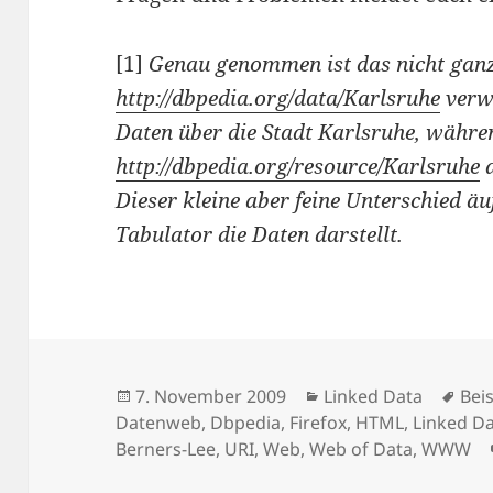
[1]
Genau genommen ist das nicht ganz 
http://dbpedia.org/data/Karlsruhe
verw
Daten über die Stadt Karlsruhe, währe
http://dbpedia.org/resource/Karlsruhe
d
Dieser kleine aber feine Unterschied äu
Tabulator die Daten darstellt.
Veröffentlicht
Kategorien
Sch
7. November 2009
Linked Data
Beis
am
Datenweb
,
Dbpedia
,
Firefox
,
HTML
,
Linked D
Berners-Lee
,
URI
,
Web
,
Web of Data
,
WWW