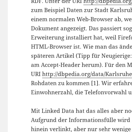
RDF. Unter der URI
http://dbpedia.or
zum Beispiel Daten zur Stadt Karlsru
einem normalen Web-Browser ab, we
Dokument angezeigt. Das passiert so
Erweiterung installiert hat, weil Fir
HTML-Browser ist. Wie man das änder
späteren Artikel (Tipp für Neugierige
am Accept-Header herum). Für den Mom
URI
http://dbpedia.org/data/Karlsruh
Rohdaten zu kommen [1]. Wir erfahren
Einwohnerzahl, die Telefonvorwahl 
Mit Linked Data hat das alles aber no
Aufgrund der Informationsfülle wird 
hinein verlinkt, aber nur sehr wenige