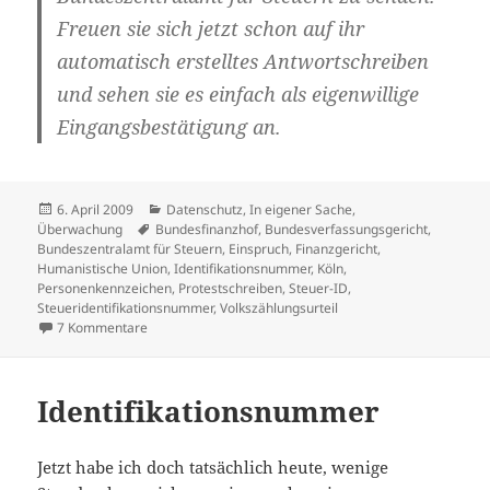
Freuen sie sich jetzt schon auf ihr
automatisch erstelltes Antwortschreiben
und sehen sie es einfach als eigenwillige
Eingangsbestätigung an.
Veröffentlicht
Kategorien
6. April 2009
Datenschutz
,
In eigener Sache
,
am
Schlagwörter
Überwachung
Bundesfinanzhof
,
Bundesverfassungsgericht
,
Bundeszentralamt für Steuern
,
Einspruch
,
Finanzgericht
,
Humanistische Union
,
Identifikationsnummer
,
Köln
,
Personenkennzeichen
,
Protestschreiben
,
Steuer-ID
,
Steueridentifikationsnummer
,
Volkszählungsurteil
zu Identifikationsnummer – Einspruchsverfahren
7 Kommentare
Identifikationsnummer
Jetzt habe ich doch tatsächlich heute, wenige