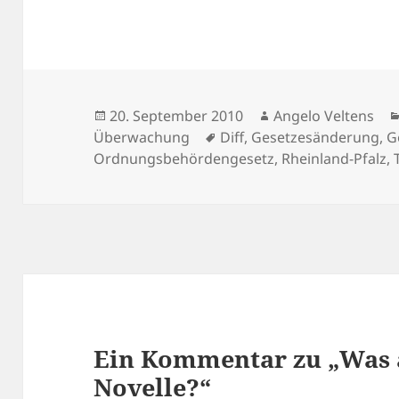
Veröffentlicht
Autor
20. September 2010
Angelo Veltens
am
Schlagwörter
Überwachung
Diff
,
Gesetzesänderung
,
G
Ordnungsbehördengesetz
,
Rheinland-Pfalz
,
Ein Kommentar zu „Was 
Novelle?“