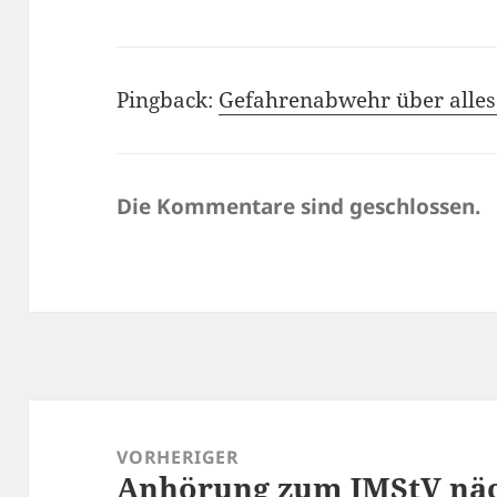
Pingback:
Gefahrenabwehr über alles
Die Kommentare sind geschlossen.
Beitragsnavigation
VORHERIGER
Anhörung zum JMStV nä
Vorheriger