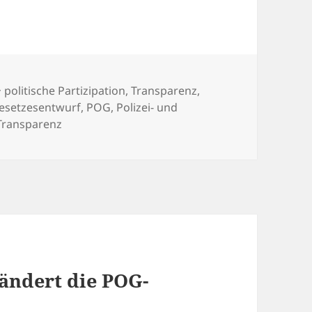
Kategorien
politische Partizipation
,
Transparenz
,
esetzesentwurf
,
POG
,
Polizei- und
Transparenz
ändert die POG-