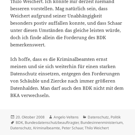
Thilo Weichert. Ich könnte mir derzeit niemand
besseren vorstellen. Mag natürlich sein, dass
Weichert aufgrund seiner Unabhängigkeit
besonders postiv auffallen konnte, und dass Schaar
unter diesen Umständen das gleiche leisten würde,
doch ich finde allein die Forderung des BDK
bemerkenswert.
Ich hoffe, dass es die Kriminalbeamten ernst
meinen und sie sich weiterhin für einen starken
Datenschutz einsetzen, entgegen den Forderungen
von Schäuble und Ziercke nach immer größeren
Datenhalden. Man darf auch den BDK nicht mit dem
BKA verwechseln.
Veröffentlicht
Autor
Kategorien
20. Oktober 2008
Angelo Veltens
Datenschutz
,
Politik
am
Schlagwörter
BDK
,
Bundesdatenschutzbeauftragter
,
Bundesinnenministerium
,
Datenschutz
,
Kriminalbeamte
,
Peter Schaar
,
Thilo Weichert