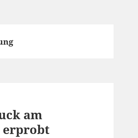
ung
uck am
 erprobt