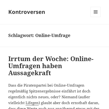
Kontroversen
MENÜ
UND
WIDGETS
Schlagwort:
Online-Umfrage
Irrtum der Woche: Online-
Umfragen haben
Aussagekraft
Dass die Piratenpartei bei Online-Umfragen
regelmäßig Spitzenergebnisse einfährt ist doch
eigentlich nichts neues, oder? Niemand (außer
vielleicht
Lifegen
) glaubt aber doch ernsthaft daran,
dass diese Werte auch nur annähernd etwas mit der