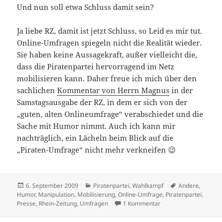
Und nun soll etwa Schluss damit sein?
Ja liebe RZ, damit ist jetzt Schluss, so Leid es mir tut.
Online-Umfragen spiegeln nicht die Realität wieder.
Sie haben keine Aussagekraft, außer vielleicht die,
dass die Piratenpartei hervorragend im Netz
mobilisieren kann. Daher freue ich mich über den
sachlichen
Kommentar von Herrn Magnus
in der
Samstagsausgabe der RZ, in dem er sich von der
„guten, alten Onlineumfrage“ verabschiedet und die
Sache mit Humor nimmt. Auch ich kann mir
nachträglich, ein Lächeln beim Blick auf die
„Piraten-Umfrage“ nicht mehr verkneifen 😉
Veröffentlicht
Kategorien
Schlagwörter
6. September 2009
Piratenpartei
,
Wahlkampf
Andere
,
am
Humor
,
Manipulation
,
Mobilisierung
,
Online-Umfrage
,
Piratenpartei
,
zu Irrtum der Woche:
Presse
,
Rhein-Zeitung
,
Umfragen
1 Kommentar