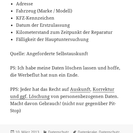
Adresse
Fahrzeug (Marke / Modell)
KFZ-Kennzeichen
Datum der Erstzulassung
Kilometerstand zum Zeitpunkt der Reparatur
Fälligkeit der Hauptuntersuchung
Quelle: Angeforderte Selbstauskunft
PS: Ich habe meine Daten löschen lassen und hoffe,
die Werbeflut hat nun ein Ende.
PPS: Jeder hat das Recht auf
Auskunft
,
Korrektur
und ggf. Löschung
von personenbezogenen Daten.
Macht davon Gebrauch! (nicht nur gegenüber Pit-
Stop)
Veröffentlicht
Kategorien
Schlagwörter
10. März 2013
Datenschutz
Datenkrake
,
Datenschutz
,